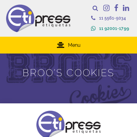
11 5561-5034
11 92001-1799
Menu
BROO'S COOKIES