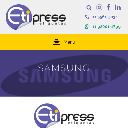
11 5561-5034
11 92001-1799
Menu
SAMSUNG