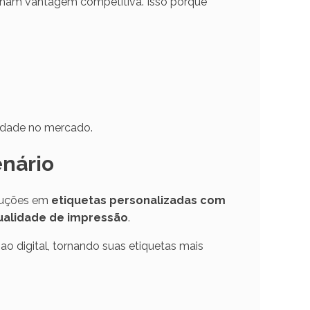
nham vantagem competitiva. Isso porque
idade no mercado.
enário
luções em
etiquetas personalizadas com
qualidade de impressão
.
o digital, tornando suas etiquetas mais