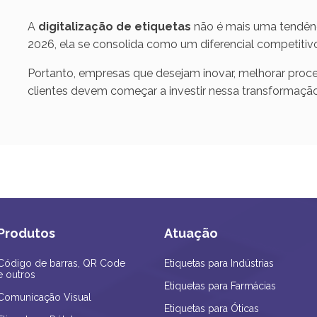
A
digitalização de etiquetas
não é mais uma tendênc
2026, ela se consolida como um diferencial competitivo
Portanto, empresas que desejam inovar, melhorar proc
clientes devem começar a investir nessa transformaçã
Produtos
Atuação
Código de barras, QR Code
Etiquetas para Indústrias
e outros
Etiquetas para Farmácias
Comunicação Visual
Etiquetas para Óticas