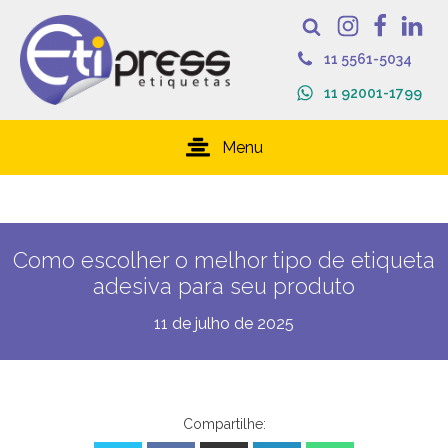
11 5561-5034
11 92001-1799
Menu
Como escolher o melhor tipo de etiqueta
adesiva para seu produto
11 de julho de 2025
Compartilhe: