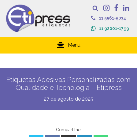
11 5561-5034
11 92001-1799
Menu
Etiquetas Adesivas Personalizadas com
Qualidade e Tecnologia – Etipress
27 de agosto de 2025
Compartilhe: