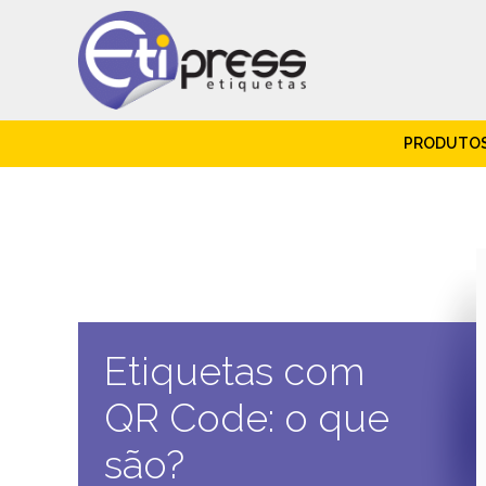
PRODUTO
Etiquetas com
QR Code: o que
são?