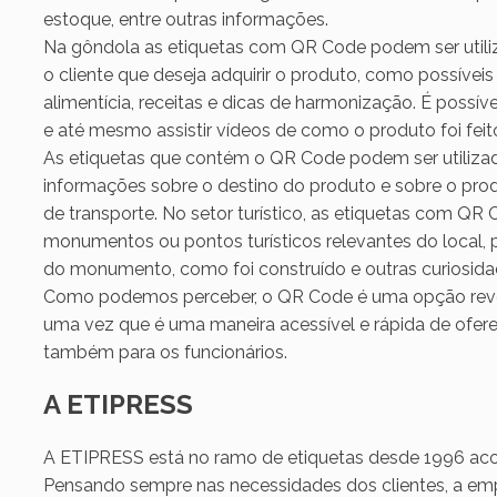
estoque, entre outras informações.
Na gôndola as etiquetas com QR Code podem ser utili
o cliente que deseja adquirir o produto, como possíveis
alimentícia, receitas e dicas de harmonização. É possív
e até mesmo assistir vídeos de como o produto foi feit
As etiquetas que contém o QR Code podem ser utiliza
informações sobre o destino do produto e sobre o pr
de transporte. No setor turístico, as etiquetas com QR
monumentos ou pontos turísticos relevantes do local, pa
do monumento, como foi construído e outras curiosida
Como podemos perceber, o QR Code é uma opção revoluc
uma vez que é uma maneira acessível e rápida de ofere
também para os funcionários.
A ETIPRESS
A ETIPRESS está no ramo de etiquetas desde 1996 a
Pensando sempre nas necessidades dos clientes, a em