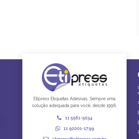
Etipress Etiquetas Adesivas. Sempre uma
solução adequada para você, desde 1996.
11 5561-5034
11 92001-1799
etipress@etipress.com.br