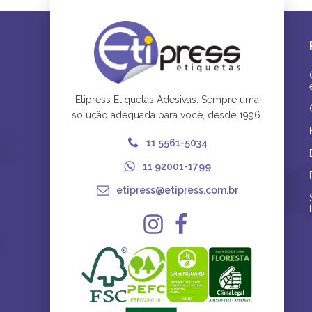
Etipress Etiquetas Adesivas. Sempre uma
solução adequada para você, desde 1996.
11 5561-5034
11 92001-1799
etipress@etipress.com.br