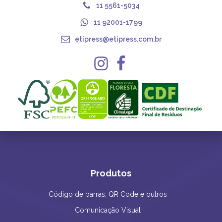
11 5561-5034
11 92001-1799
etipress@etipress.com.br
Produtos
Código de barras, QR Code e outros
Comunicação Visual