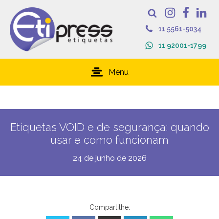
11 5561-5034
11 92001-1799
Menu
Etiquetas VOID e de segurança: quando
usar e como funcionam
24 de junho de 2026
Compartilhe: