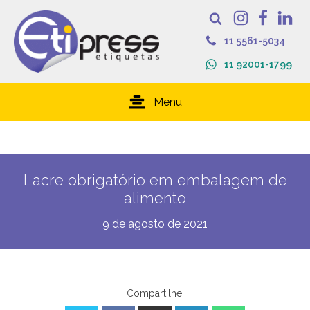
11 5561-5034
11 92001-1799
Menu
Lacre obrigatório em embalagem de
alimento
9 de agosto de 2021
Compartilhe: