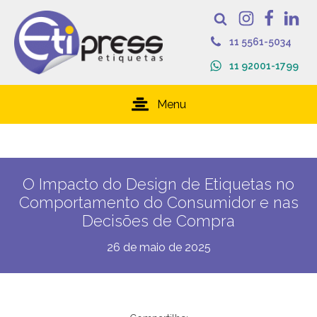
11 5561-5034
11 92001-1799
Menu
O Impacto do Design de Etiquetas no
Comportamento do Consumidor e nas
Decisões de Compra
26 de maio de 2025