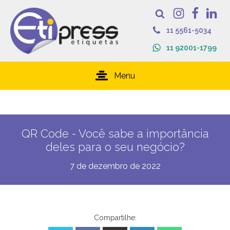
11 5561-5034
11 92001-1799
Menu
QR Code - Você sabe a importância
deles para o seu negócio?
7 de dezembro de 2022
Compartilhe: