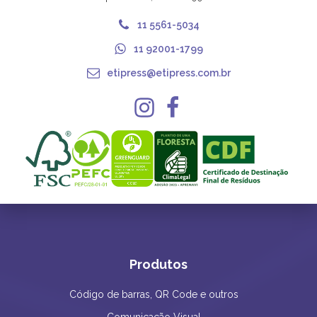
11 5561-5034
11 92001-1799
etipress@etipress.com.br
Produtos
Código de barras, QR Code e outros
Comunicação Visual