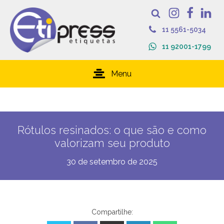
11 5561-5034
11 92001-1799
Menu
Rótulos resinados: o que são e como
valorizam seu produto
30 de setembro de 2025
Compartilhe: