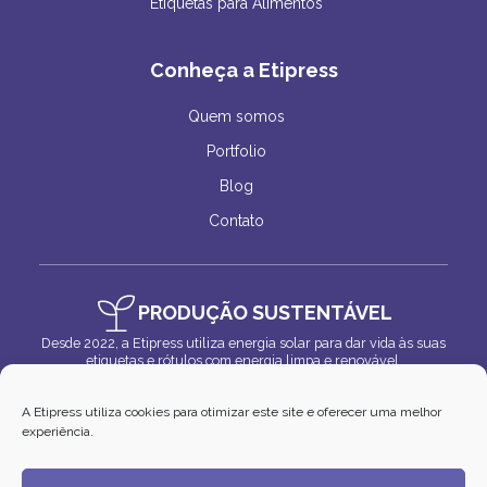
Etiquetas para Alimentos
Conheça a Etipress
Quem somos
Portfolio
Blog
Contato
PRODUÇÃO SUSTENTÁVEL
Desde 2022, a Etipress utiliza energia solar para dar vida às suas
etiquetas e rótulos com energia limpa e renovável.
A Etipress utiliza cookies para otimizar este site e oferecer uma melhor
experiência.