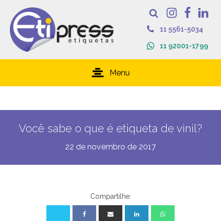
11 5561-5034
11 92001-1799
Menu
Você sabe o que é etiqueta de vinil?
22 de novembro de 2017
Compartilhe: