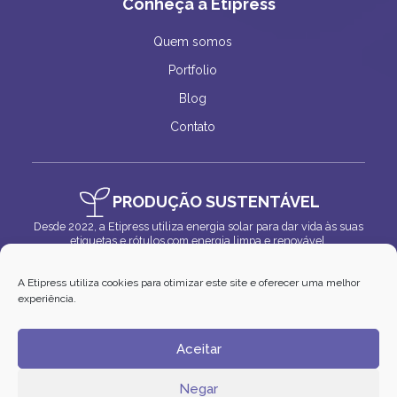
Conheça a Etipress
Quem somos
Portfolio
Blog
Contato
PRODUÇÃO SUSTENTÁVEL
Desde 2022, a Etipress utiliza energia solar para dar vida às suas
etiquetas e rótulos com energia limpa e renovável.
A Etipress utiliza cookies para otimizar este site e oferecer uma melhor
experiência.
Aceitar
Negar