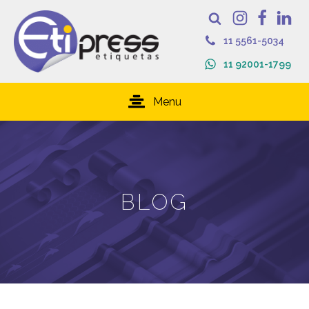
11 5561-5034
11 92001-1799
Menu
BLOG