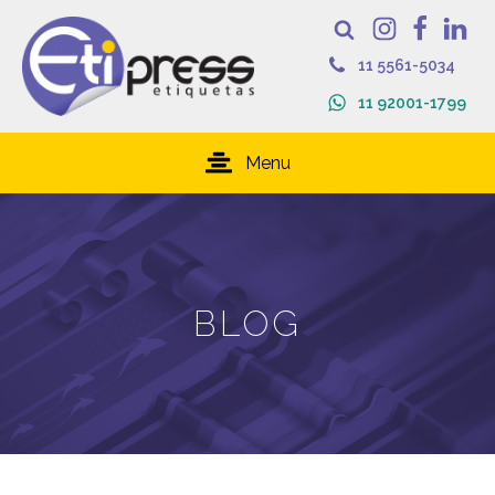
11 5561-5034
11 92001-1799
Menu
BLOG