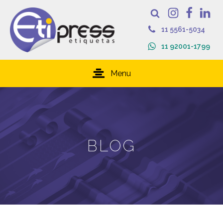
11 5561-5034
11 92001-1799
Menu
BLOG